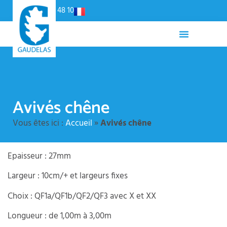
Panneau de gestion des cookies
02 54 79 48 10
Avivés chêne
Vous êtes ici :
Accueil
»
Avivés chêne
Epaisseur : 27mm
Largeur : 10cm/+ et largeurs fixes
Choix : QF1a/QF1b/QF2/QF3 avec X et XX
Longueur : de 1,00m à 3,00m