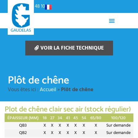
Panneau de gestion des cookies
02 54 79 48 10
VOIR LA FICHE TECHNIQUE
Plôt de chêne
Vous êtes ici :
Accueil
»
Plôt de chêne
Plot de chêne clair sec air (stock régulier)
ÉPAISSEUR (MM)
18
27
34
41
45
54
65/80
100/120
QB3
X
X
X
X
X
X
X
Sur demande
QB2
X
X
X
X
X
X
X
Sur demande