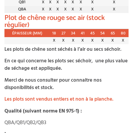
QB1
X
X
X
X
X
X
X
X
QBA
X
X
X
X
X
X
X
X
Plot de chêne rouge sec air (stock
régulier)
ÉPAISSEUR (MM)
18
27
34
41
45
54
65
80
X
X
X
X
X
X
X
X
Les plots de chêne sont séchés à l’air ou secs séchoir.
En ce qui concerne les plots sec séchoir, une plus value
de séchage est appliquée.
Merci de nous consulter pour connaitre nos
disponibilités et stock.
Les plots sont vendus entiers et non à la planche.
Qualité (suivant norme EN 975-1) :
QBA/QB1/QB2/QB3